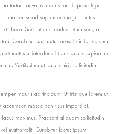
 urna tortor convallis mauris, ac dapibus ligula
aecenas euismod sapien eu magna luctus
erat libero. Sed rutrum condimentum sem, at
itae. Curabitur sed metus eros. In in fermentum
t amet metus et interdum. Etiam iaculis sapien eu
um. Vestibulum et iaculis nisi, sollicitudin
mper mauris ac tincidunt. Ut tristique lorem ut
 accumsan massa non risus imperdiet,
acus maximus. Praesent aliquam sollicitudin
l mattis velit. Curabitur lectus ipsum,