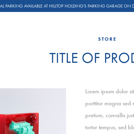
AL PARKING AVAILABLE AT HILLTOP HOLDING'S PARKING GARAGE ON D
STORE
TITLE OF PR
Lorem ipsum dolor sit
porttitor magna sed m
pretium, convallis ju
tortor tempus, sed b