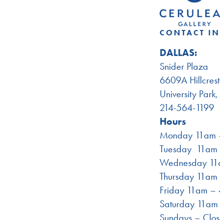
CONTACT I
DALLAS:
Snider Plaza
6609A Hillcres
University Park
214-564-1199
Hours
Monday 11am 
Tuesday 11am
Wednesday 11
Thursday 11am
Friday 11am –
Saturday 11am
Sundays – Clo