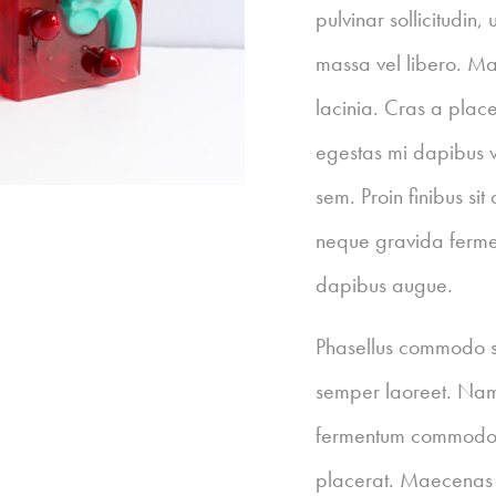
pulvinar sollicitudin,
massa vel libero. M
lacinia. Cras a plac
egestas mi dapibus v
sem. Proin finibus si
neque gravida ferment
dapibus augue.
Phasellus commodo se
semper laoreet. Nam
fermentum commodo l
placerat. Maecenas ve