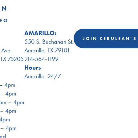
NFO
AMARILLO:
JOIN CERULEAN’S
550 S. Buchanan St.
t Ave
Amarillo, TX 79101
, TX 75205
214-564-1199
Hours
Amarillo: 24/7
– 4pm
 – 4pm
am – 4pm
 – 4pm
 4pm
 – 4pm
sed